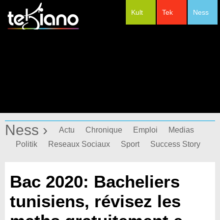
Kult
Tek
Ness
#Festivals
Ness ›
Actu
Chronique
Emploi
Medias
Politik
Reseaux Sociaux
Sport
Success Story
Bac 2020: Bacheliers
tunisiens, révisez les