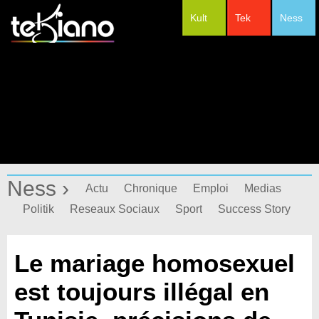
Kult
Tek
Ness
#Festivals
Ness ›
Actu
Chronique
Emploi
Medias
Politik
Reseaux Sociaux
Sport
Success Story
Le mariage homosexuel
est toujours illégal en