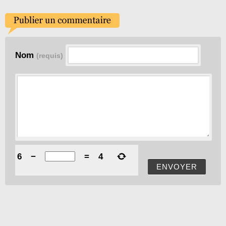
Nom
(requis)
6
−
=
4
ENVOYER