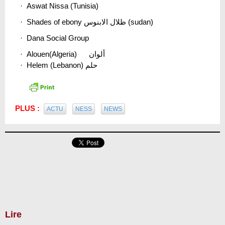
· Aswat Nissa (Tunisia)
· Shades of ebony ظلال الابنوس (sudan)
· Dana Social Group
· Alouen(Algeria) ألوان
· Helem (Lebanon) حلم
PLUS :
ACTU
NESS
NEWS
Lire