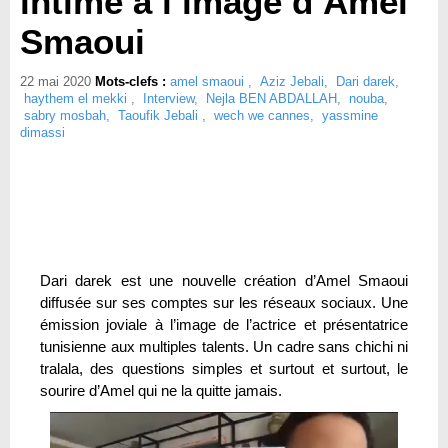
intime à l’image d’Amel
Smaoui
22 mai 2020
Mots-clefs :
amel smaoui
,
Aziz Jebali
,
Dari darek
,
haythem el mekki
,
Interview
,
Nejla BEN ABDALLAH
,
nouba
,
sabry mosbah
,
Taoufik Jebali
,
wech we cannes
,
yassmine
dimassi
Dari darek est une nouvelle création d’Amel Smaoui
diffusée sur ses comptes sur les réseaux sociaux. Une
émission joviale à l’image de l’actrice et présentatrice
tunisienne aux multiples talents. Un cadre sans chichi ni
tralala, des questions simples et surtout et surtout, le
sourire d’Amel qui ne la quitte jamais.