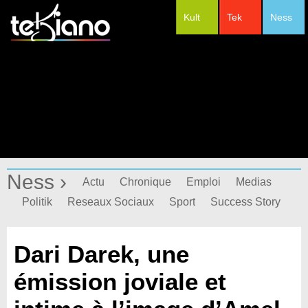
Kult
Tek
Ness
#Festivals
Ness ›
Actu
Chronique
Emploi
Medias
Politik
Reseaux Sociaux
Sport
Success Story
Dari Darek, une
émission joviale et