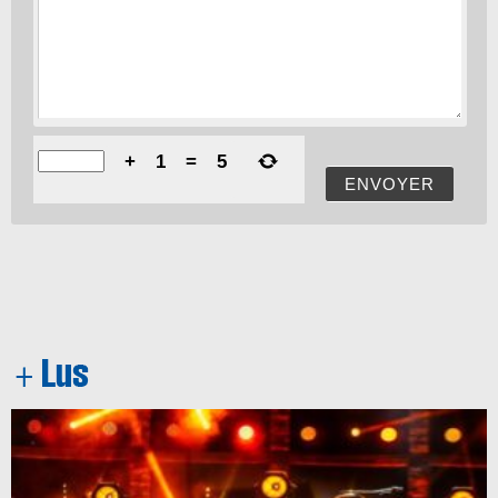
+
1
=
5
ENVOYER