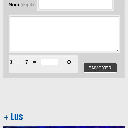
Nom
(requis)
3
+
7
=
ENVOYER