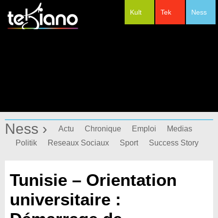
Kult
Tek
Ness
#Festivals
Ness ›
Actu
Chronique
Emploi
Medias
Politik
Reseaux Sociaux
Sport
Success Story
Tunisie – Orientation
universitaire :