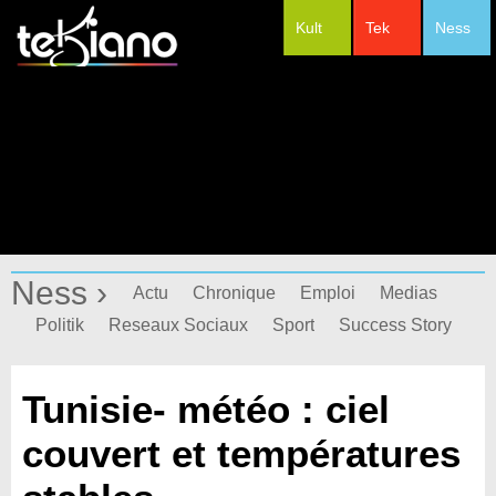
Kult
Tek
Ness
#Festivals
Ness ›
Actu
Chronique
Emploi
Medias
Politik
Reseaux Sociaux
Sport
Success Story
Tunisie- météo : ciel
couvert et températures