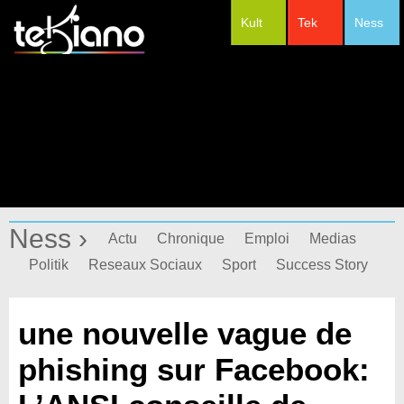
Kult
Tek
Ness
#Festivals
Ness ›
Actu
Chronique
Emploi
Medias
Politik
Reseaux Sociaux
Sport
Success Story
une nouvelle vague de
phishing sur Facebook: