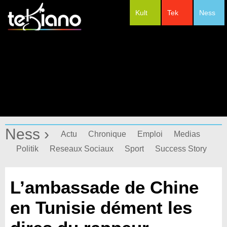
Kult
Tek
Ness
#Festivals
Ness ›
Actu
Chronique
Emploi
Medias
Politik
Reseaux Sociaux
Sport
Success Story
L’ambassade de Chine
en Tunisie dément les