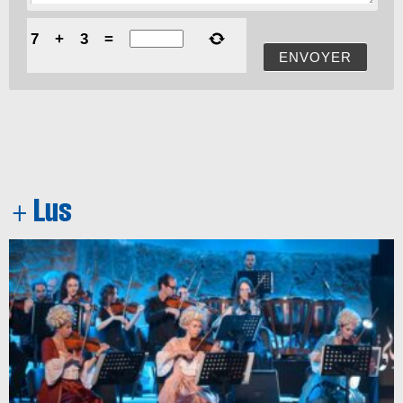
7
+
3
=
ENVOYER