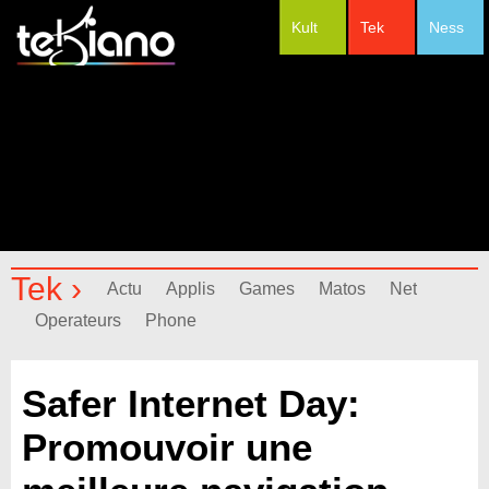
Kult
Tek
Ness
#Festivals
Tek ›
Actu
Applis
Games
Matos
Net
Operateurs
Phone
Safer Internet Day:
Promouvoir une