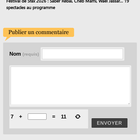
Festival de Sfax 2026 : Saber Rebai, Cheb Mami, Wael Jassar… 19
spectacles au programme
Nom
(requis)
7
+
=
11
ENVOYER