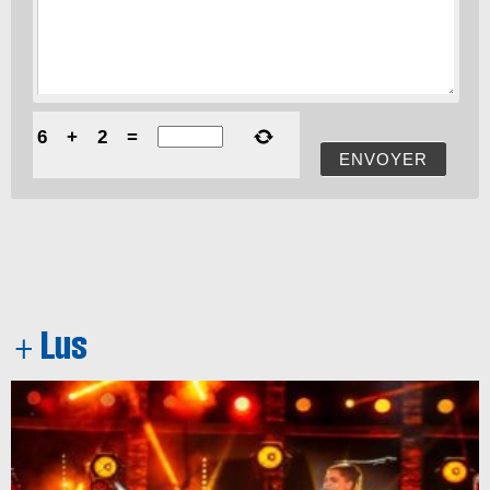
6
+
2
=
ENVOYER