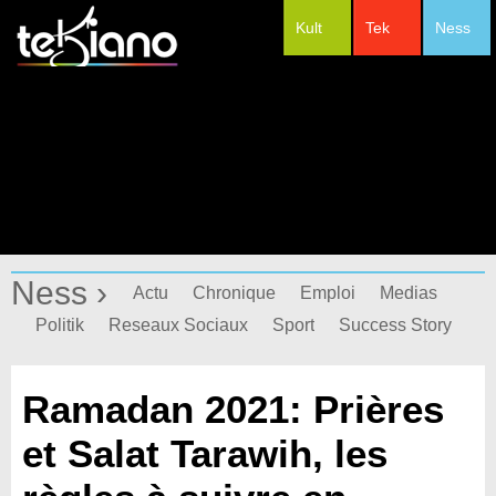
Kult
Tek
Ness
#Festivals
Ness ›
Actu
Chronique
Emploi
Medias
Politik
Reseaux Sociaux
Sport
Success Story
Ramadan 2021: Prières
et Salat Tarawih, les