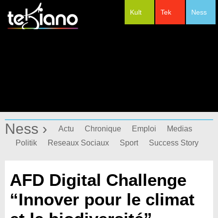
Kult
Tek
Ness
#Festivals
Ness ›
Actu
Chronique
Emploi
Medias
Politik
Reseaux Sociaux
Sport
Success Story
AFD Digital Challenge
“Innover pour le climat