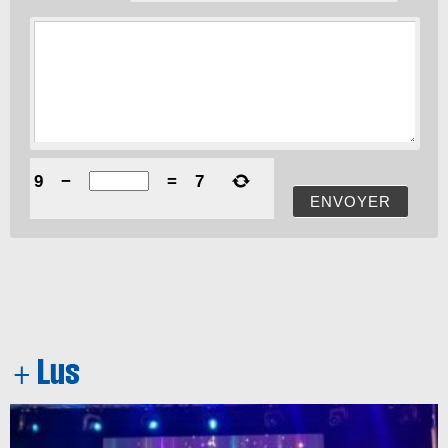
9
−
=
7
ENVOYER