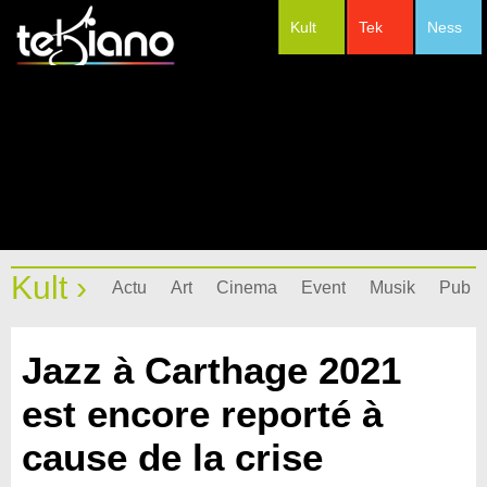
Kult
Tek
Ness
#Festivals
Kult ›
Actu
Art
Cinema
Event
Musik
Pub
Jazz à Carthage 2021
est encore reporté à
cause de la crise