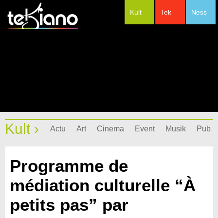
Kult
Tek
Ness
#Festivals
Kult ›
Actu
Art
Cinema
Event
Musik
Pub
Programme de
médiation culturelle “À
petits pas” par