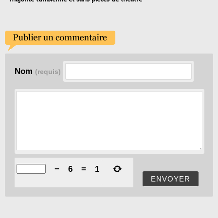
Nom
(requis)
−
6
=
1
ENVOYER