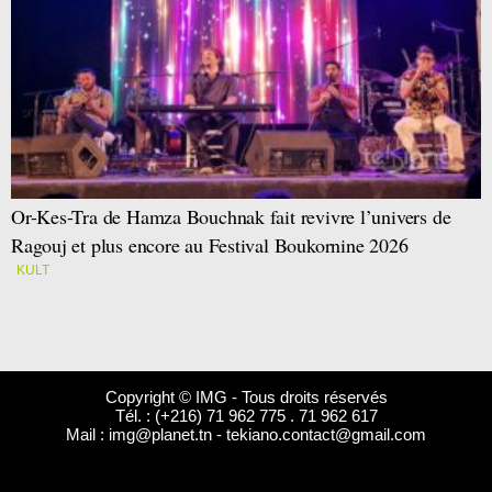
Or-Kes-Tra de Hamza Bouchnak fait revivre l’univers de
Ragouj et plus encore au Festival Boukornine 2026
KULT
Copyright © IMG - Tous droits réservés
Tél. : (+216) 71 962 775 . 71 962 617
Mail :
img@planet.tn
-
tekiano.contact@gmail.com