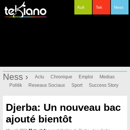
Kult
Tek
Ness
#Festivals
Ness ›
Actu
Chronique
Emploi
Medias
Politik
Reseaux Sociaux
Sport
Success Story
Djerba: Un nouveau bac
ajouté bientôt