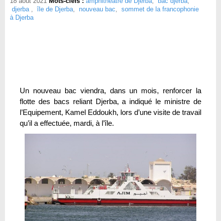
18 août 2021
Mots-clefs :
amphithéâtre de Djerba
,
bac djerba
,
djerba
,
île de Djerba
,
nouveau bac
,
sommet de la francophonie
à Djerba
Un nouveau bac viendra, dans un mois, renforcer la
flotte des bacs reliant Djerba, a indiqué le ministre de
l’Equipement, Kamel Eddoukh, lors d’une visite de travail
qu’il a effectuée, mardi, à l’île.