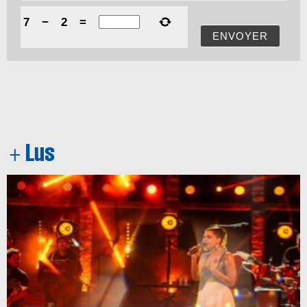
7
−
2
=
ENVOYER