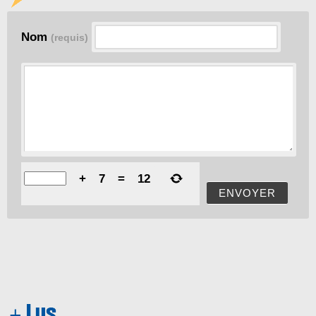
Nom
(requis)
+
7
=
12
ENVOYER