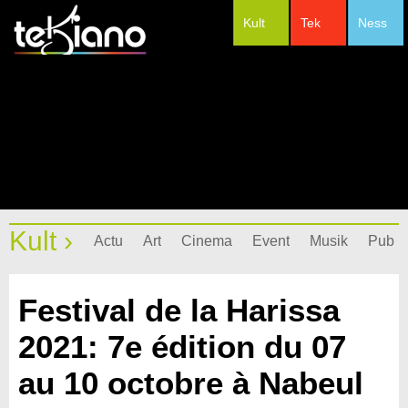
Kult
Tek
Ness
#Festivals
Kult ›
Actu
Art
Cinema
Event
Musik
Pub
Festival de la Harissa
2021: 7e édition du 07
au 10 octobre à Nabeul