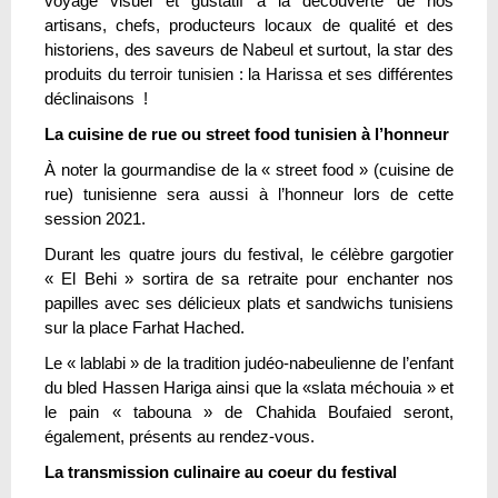
voyage visuel et gustatif à la découverte de nos
artisans, chefs, producteurs locaux de qualité et des
historiens, des saveurs de Nabeul et surtout, la star des
produits du terroir tunisien : la Harissa et ses différentes
déclinaisons !
La cuisine de rue ou street food tunisien à l’honneur
À noter la gourmandise de la « street food » (cuisine de
rue) tunisienne sera aussi à l’honneur lors de cette
session 2021.
Durant les quatre jours du festival, le célèbre gargotier
« El Behi » sortira de sa retraite pour enchanter nos
papilles avec ses délicieux plats et sandwichs tunisiens
sur la place Farhat Hached.
Le « lablabi » de la tradition judéo-nabeulienne de l’enfant
du bled Hassen Hariga ainsi que la «slata méchouia » et
le pain « tabouna » de Chahida Boufaied seront,
également, présents au rendez-vous.
La transmission culinaire au coeur du festival