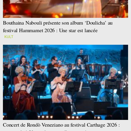
Bouthaina Nabouli présente son album ‘Doulicha’ au
festival Hammamet 2026 : Une star est lancée
KULT
Concert de Rondò Veneziano au festival Carthage 2026 :