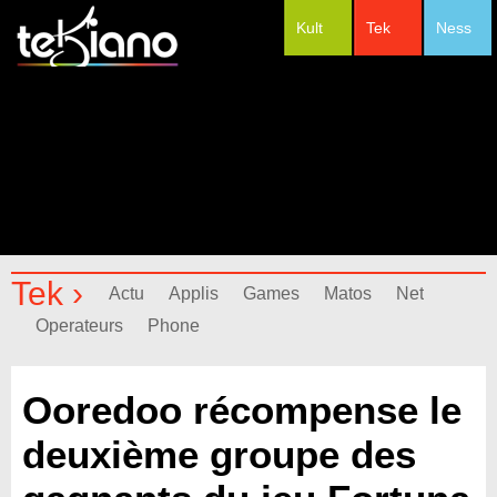
Kult
Tek
Ness
#Festivals
Tek ›
Actu
Applis
Games
Matos
Net
Operateurs
Phone
Ooredoo récompense le
deuxième groupe des