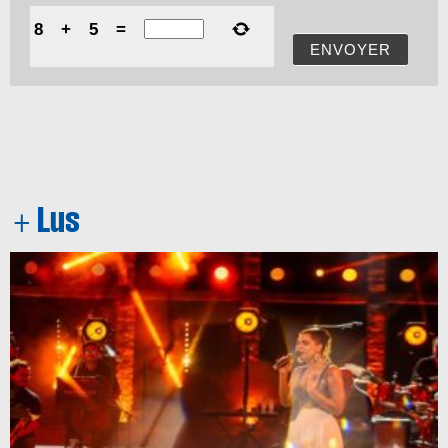
8
+
5
=
ENVOYER