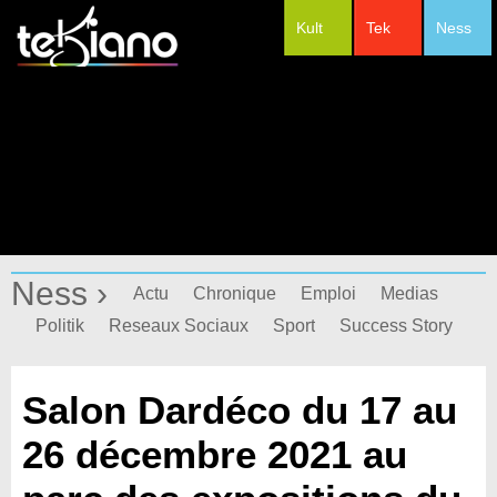
Kult
Tek
Ness
#Festivals
Ness ›
Actu
Chronique
Emploi
Medias
Politik
Reseaux Sociaux
Sport
Success Story
Salon Dardéco du 17 au
26 décembre 2021 au