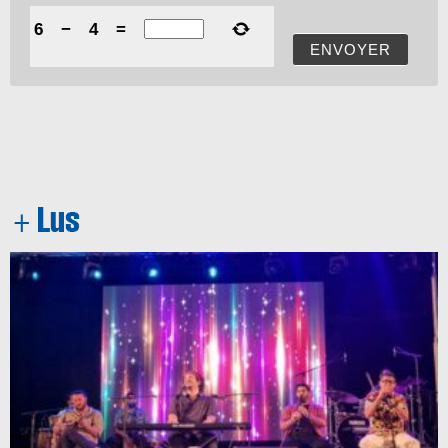
6
−
4
=
ENVOYER