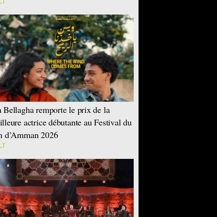
LT
 Bellagha remporte le prix de la
lleure actrice débutante au Festival du
lm d’Amman 2026
LT