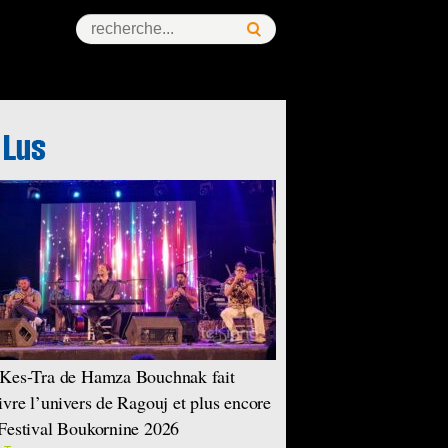
ess Story
Kes-Tra de Hamza Bouchnak fait
ivre l’univers de Ragouj et plus encore
Festival Boukornine 2026