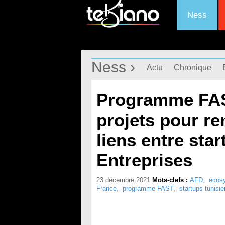
Ness
Ness ›
Actu
Chronique
Programme FAST
projets pour re
liens entre sta
Entreprises
23 décembre 2021
Mots-clefs :
AFD
,
écosy
France
,
programme FAST
,
startups tunisi