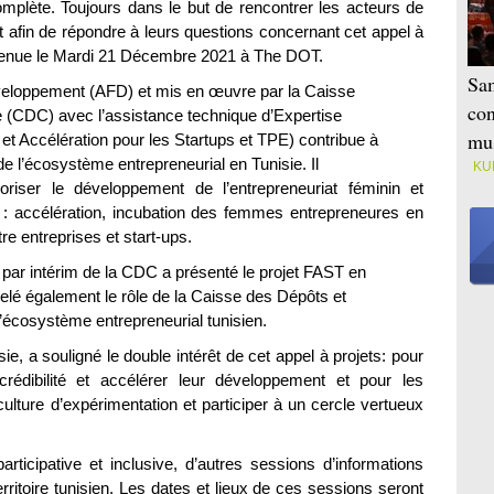
lète. Toujours dans le but de rencontrer les acteurs de
t afin de répondre à leurs questions concernant cet appel à
t tenue le Mardi 21 Décembre 2021 à The DOT.
Sam
veloppement (AFD) et mis en œuvre par la Caisse
con
e (CDC) avec l’assistance technique d’Expertise
mus
Accélération pour les Startups et TPE) contribue à
 de l’écosystème entrepreneurial en Tunisie. Il
KU
voriser le développement de l’entrepreneuriat féminin et
s : accélération, incubation des femmes entrepreneures en
re entreprises et start-ups.
par intérim de la CDC a présenté le projet FAST en
ppelé également le rôle de la Caisse des Dépôts et
l’écosystème entrepreneurial tunisien.
ie, a souligné le double intérêt de cet appel à projets: pour
rédibilité et accélérer leur développement et pour les
culture d’expérimentation et participer à un cercle vertueux
ticipative et inclusive, d’autres sessions d’informations
rritoire tunisien. Les dates et lieux de ces sessions seront