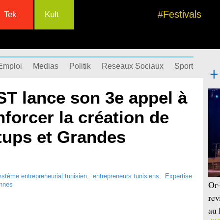
#Festivals
Tek
Kult
Emploi
Medias
Politik
Reseaux Sociaux
Sport
Succ
 lance son 3e appel à
nforcer la création de
rtups et Grandes
stème entrepreneurial tunisien
,
entrepreneurs tunisiens
,
Expertise
Or-
ennes
rev
au 