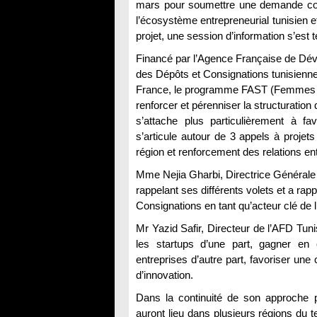
mars pour soumettre une demande comp
l’écosystème entrepreneurial tunisien e
projet, une session d’information s’es
Financé par l’Agence Française de Dé
des Dépôts et Consignations tunisienn
France, le programme FAST (Femmes et 
renforcer et pérenniser la structuration
s’attache plus particulièrement à fa
s’articule autour de 3 appels à projet
région et renforcement des relations ent
Mme Nejia Gharbi, Directrice Générale 
rappelant ses différents volets et a ra
Consignations en tant qu’acteur clé de 
Mr Yazid Safir, Directeur de l’AFD Tunis
les startups d’une part, gagner en c
entreprises d’autre part, favoriser une 
d’innovation.
Dans la continuité de son approche par
auront lieu dans plusieurs régions du te