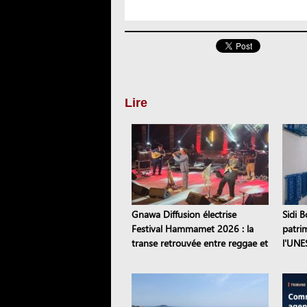
Lire
Gnawa Diffusion électrise
Sidi B
Festival Hammamet 2026 : la
patri
transe retrouvée entre reggae et
l'UNE
stambeli
dix si