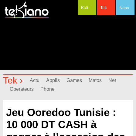
Kult
Tek
Ness
#Festivals
Tek ›
Actu
Applis
Games
Matos
Net
Operateurs
Phone
Jeu Ooredoo Tunisie :
10 000 DT CASH à