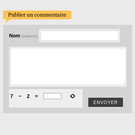
Nom
(requis)
7
−
2
=
ENVOYER