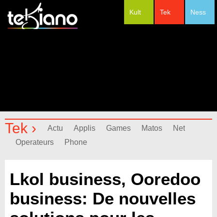
Kult
Tek
Ness
#Festivals
Tek ›
Actu
Applis
Games
Matos
Net
Operateurs
Phone
Lkol business, Ooredoo
business: De nouvelles