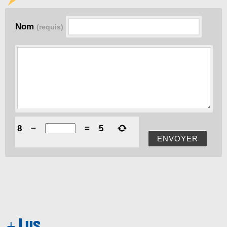
Nom
(requis)
8
−
=
5
ENVOYER