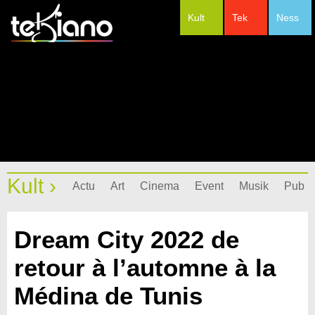
Kult
Tek
Ness
#Festivals
Kult ›
Actu
Art
Cinema
Event
Musik
Pub
Dream City 2022 de
retour à l’automne à la
Médina de Tunis