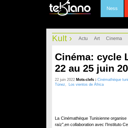
Ness
Kult ›
Actu
Art
Cinema
Cinéma: cycle L
22 au 25 juin 20
22 juin 2022
Mots-clefs :
Cinémathèque tun
Túnez
,
Los vientos de África
La Cinémathèque Tunisienne organise u
raíz”,en collaboration avec l’Instituto 