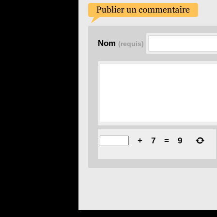
Nom
(requis)
+
7
=
9