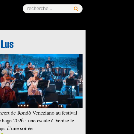
cert de Rondò Veneziano au festival
thage 2026 : une escale à Venise le
ps d’une soirée