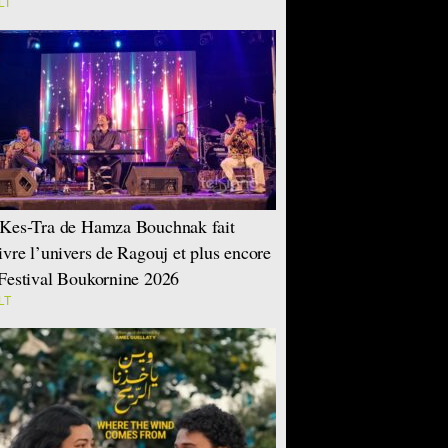
LT
Kes-Tra de Hamza Bouchnak fait
ivre l’univers de Ragouj et plus encore
Festival Boukornine 2026
LT