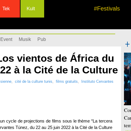
#Festivals
Tek
Kult
Event
Musik
Pub
os vientos de África du
22 à la Cité de la Culture
isienne
,
cité de la culture tunis
,
films gratuits
,
Instituto Cervantes
Con
Car
n cycle de projections de films sous le thème “La tercera
tem
Cervantes Túnez, du 22 au 25 juin 2022 à la Cité de la Culture