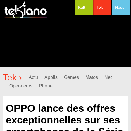
Kult
Tek
Ness
#Festivals
Tek ›
Actu
Applis
Games
Matos
Net
Operateurs
Phone
OPPO lance des offres
exceptionnelles sur ses