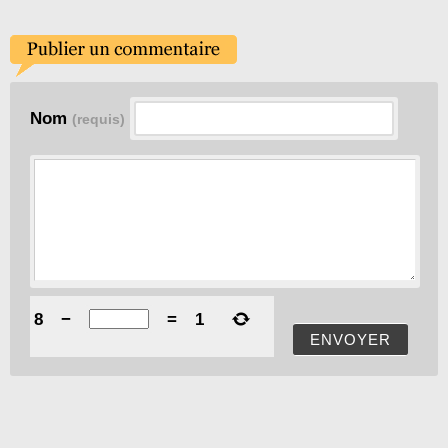
Nom
(requis)
8
−
=
1
ENVOYER