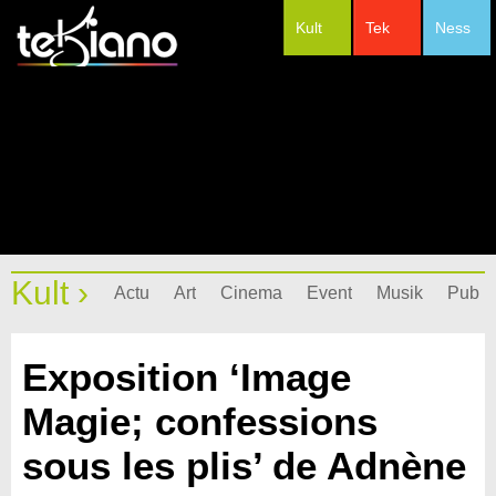
Kult
Tek
Ness
#Festivals
Kult ›
Actu
Art
Cinema
Event
Musik
Pub
Exposition ‘Image
Magie; confessions
sous les plis’ de Adnène