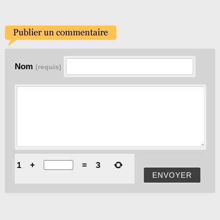
Nom
(requis)
1
+
=
3
ENVOYER