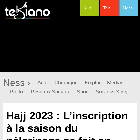
Kult
Tek
Ness
#Festivals
Ness ›
Actu
Chronique
Emploi
Medias
Politik
Reseaux Sociaux
Sport
Success Story
Hajj 2023 : L’inscription
à la saison du