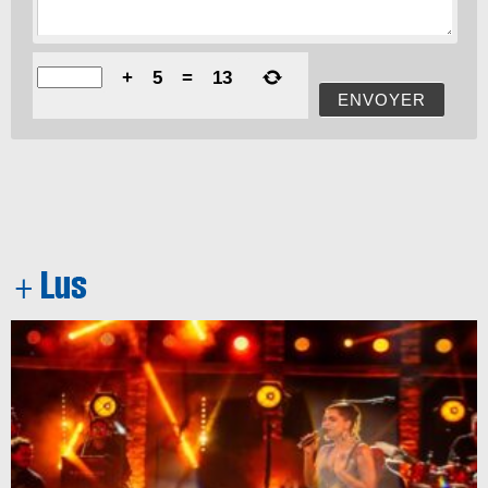
+
5
=
13
ENVOYER