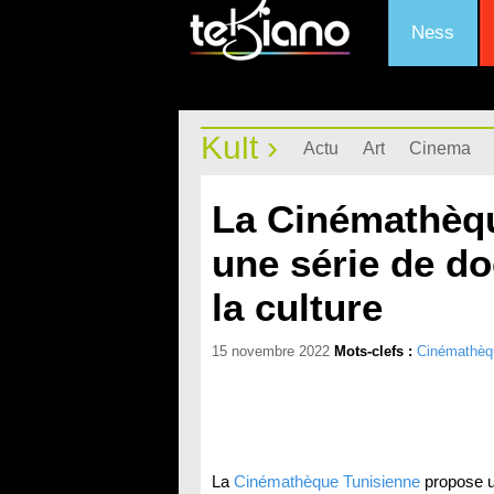
Ness
Kult ›
Actu
Art
Cinema
La Cinémathèq
une série de do
la culture
15 novembre 2022
Mots-clefs :
Cinémathèqu
La
Cinémathèque Tunisienne
propose u