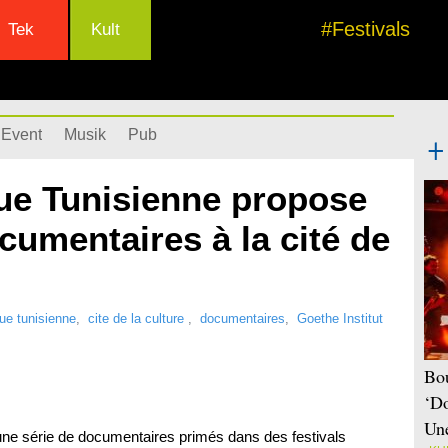
#Festivals
Tek
Kult
Event
Musik
Pub
ue Tunisienne propose
cumentaires à la cité de
e tunisienne
,
cite de la culture
,
documentaires
,
Goethe Institut
Bou
‘Do
Une
ne série de documentaires primés dans des festivals