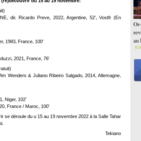
(re)découvrir du 15 au 19 novembre:
it)
ir. Ricardo Preve, 2022, Argentine, 52′, Vostfr (En
Or-
rev
au 
r, 1983, France, 100′
KU
uzzi, 2021, France, 76′
atuit)
m Wenders & Juliano Ribeiro Salgado, 2014, Allemagne,
, Niger, 102′
20, France / Maroc, 100′
ir se déroule du u 15 au 19 novembre 2022 à la Salle Tahar
i.
Tekiano