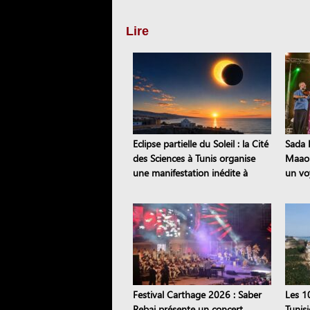
Lire
Eclipse partielle du Soleil : la Cité
Sada E
des Sciences à Tunis organise
Maaou
une manifestation inédite à
un vo
Sejnane
patri
Festival Carthage 2026 : Saber
Les 1
Rebai présente un concert
Tunis