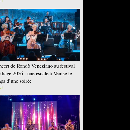
LT
cert de Rondò Veneziano au festival
thage 2026 : une escale à Venise le
ps d’une soirée
LT