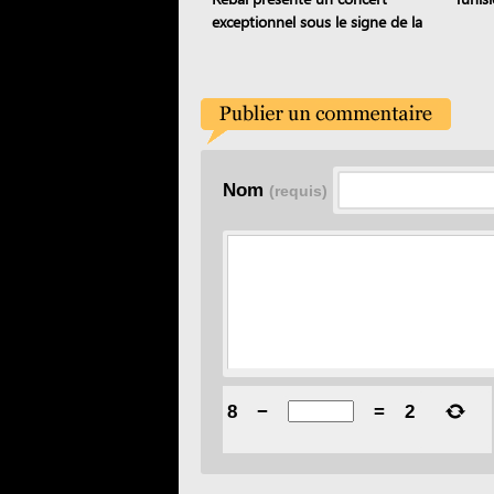
exceptionnel sous le signe de la
transmission
Nom
(requis)
8
−
=
2