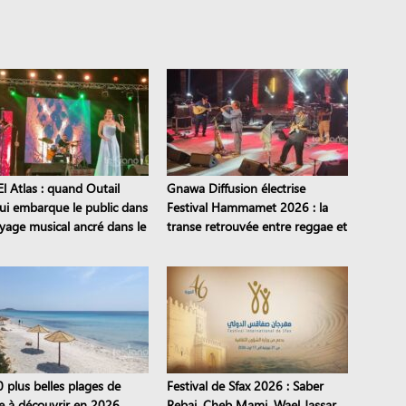
l Atlas : quand Outail
Gnawa Diffusion électrise
i embarque le public dans
Festival Hammamet 2026 : la
yage musical ancré dans le
transe retrouvée entre reggae et
moine
stambeli
0 plus belles plages de
Festival de Sfax 2026 : Saber
ie à découvrir en 2026
Rebai, Cheb Mami, Wael Jassar…