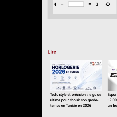
4
−
=
3
Lire
Tech, style et précision : le guide
Espor
ultime pour choisir son garde-
: 2 00
temps en Tunisie en 2026
un fes
semai