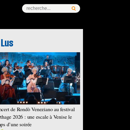
ess Story
cert de Rondò Veneziano au festival
thage 2026 : une escale à Venise le
ps d’une soirée