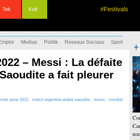
#Festivals
Tek
Kult
Emploi
Medias
Politik
Reseaux Sociaux
Sport
Succ
022 – Messi : La défaite
Saoudite a fait pleurer
onde qatar 2022
,
match argentine arabie saoudite
,
messi
,
mondial
Con
Car
tem