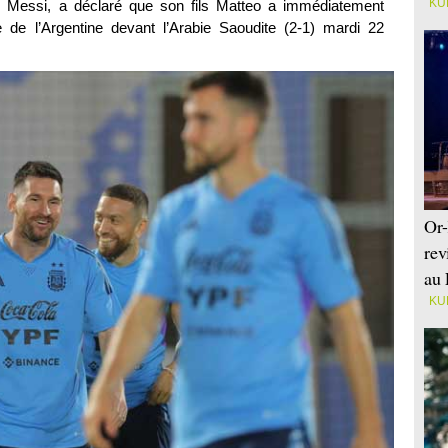
KU
nel Messi, a déclaré que son fils Matteo a immédiatement
de l’Argentine devant l’Arabie Saoudite (2-1) mardi 22
Or-
rev
au 
KU