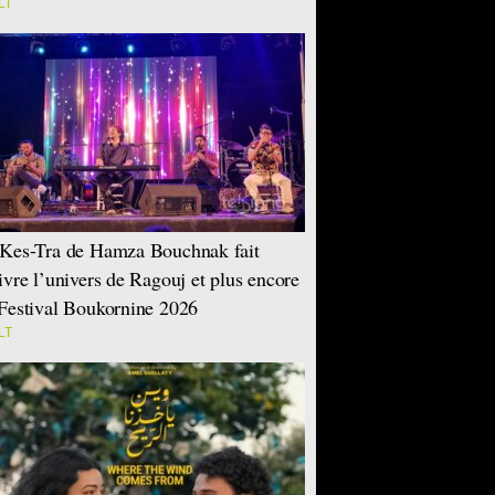
LT
Kes-Tra de Hamza Bouchnak fait
ivre l’univers de Ragouj et plus encore
Festival Boukornine 2026
LT