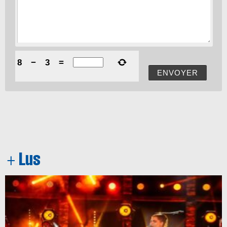
8
−
3
=
ENVOYER