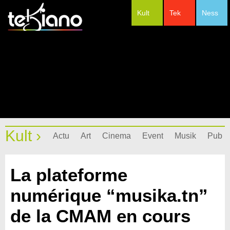
Kult
Tek
Ness
#Festivals
Kult ›
Actu
Art
Cinema
Event
Musik
Pub
La plateforme
numérique “musika.tn”
de la CMAM en cours