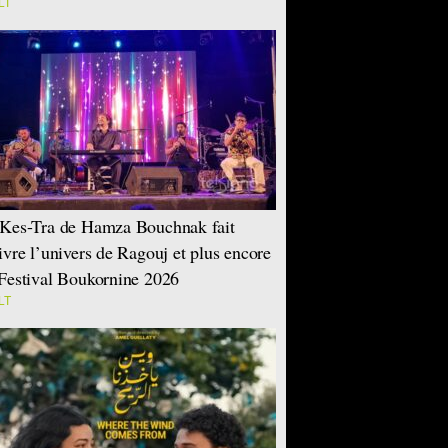
LT
Kes-Tra de Hamza Bouchnak fait
ivre l’univers de Ragouj et plus encore
Festival Boukornine 2026
LT