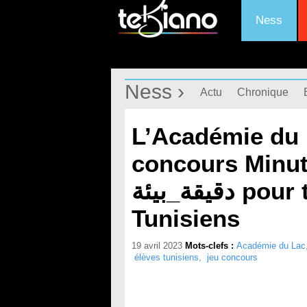
Ness
Ness ›
Actu
Chronique
L’Académie du 
concours Minu
دقيقة_بيئة pour tous les élèves
Tunisiens
19 avril 2023
Mots-clefs :
Académie du Lac
élèves tunisiens
,
jeu concours