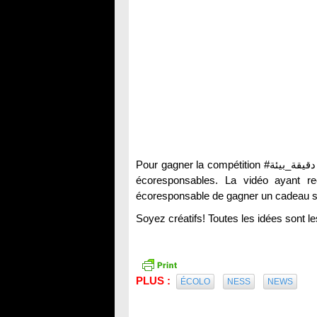
Pour gagner la compétition #دقيقة_بيئة , il faut voter pour la vidéo qui expose les meilleurs gestes
écoresponsables. La vidéo ayant re
écoresponsable de gagner un cadeau 
Soyez créatifs! Toutes les idées sont l
PLUS :
ÉCOLO
NESS
NEWS