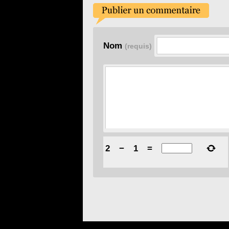
Nom
(requis)
2
−
1
=