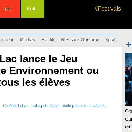
#Festivals
Tek
Kult
Emploi
Medias
Politik
Reseaux Sociaux
Sport
Succ
Lac lance le Jeu
te Environnement ou
,
Collège du Lac
,
collège tunisien
,
école primaire Tunisienne
,
Con
Car
tem