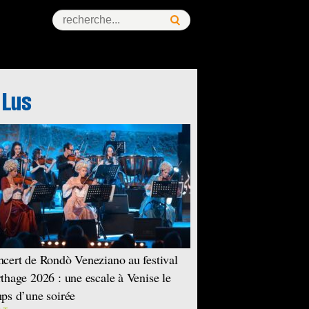
ess Story
cert de Rondò Veneziano au festival
thage 2026 : une escale à Venise le
ps d’une soirée