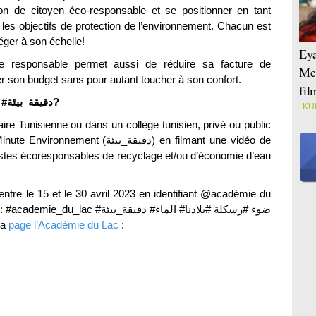
ion de citoyen éco-responsable et se positionner en tant
 les objectifs de protection de l’environnement. Chacun est
téger à son échelle!
Eya
e responsable permet aussi de réduire sa facture de
Mei
 son budget sans pour autant toucher à son confort.
fi
Comment participer à la compétition #دقيقة_بيئة?
KU
re Tunisienne ou dans un collège tunisien, privé ou public
دقيقة_بيئة) en filmant une vidéo de
stes écoresponsables de recyclage et/ou d’économie d’eau
k entre le 15 et le 30 avril 2023 en identifiant @académie du
دقيقة_ب ‎#الماء ‎#ضوء #رسكلة #بلادنا
la
page l’Académie du Lac
: