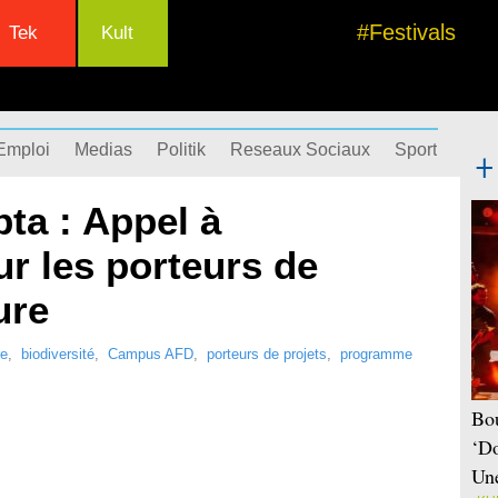
#Festivals
Tek
Kult
Emploi
Medias
Politik
Reseaux Sociaux
Sport
Succ
a : Appel à
r les porteurs de
ure
re
,
biodiversité
,
Campus AFD
,
porteurs de projets
,
programme
Bou
‘Do
Une