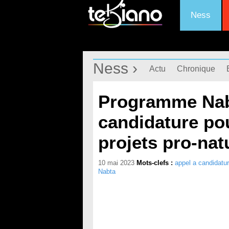
Ness
Ness ›
Actu
Chronique
Programme Nabt
candidature pou
projets pro-nat
10 mai 2023
Mots-clefs :
appel a candidatu
Nabta