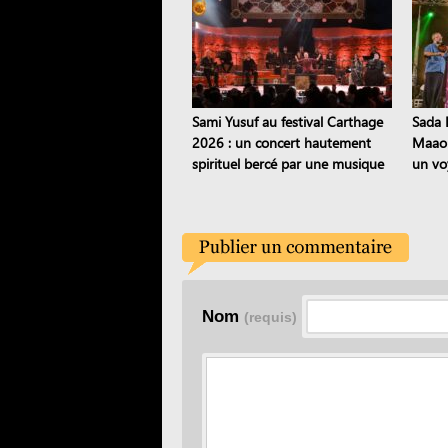
Sami Yusuf au festival Carthage
Sada E
2026 : un concert hautement
Maaou
spirituel bercé par une musique
un vo
intercontinentale
patri
Nom
(requis)