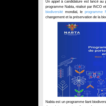
Un appel à candidature est lancé au p
programme Nabta, réalisé par INCO et
biodiversité
mondial, le
programme 
changement et la préservation de la bio
Nabta est un programme liant biodivers