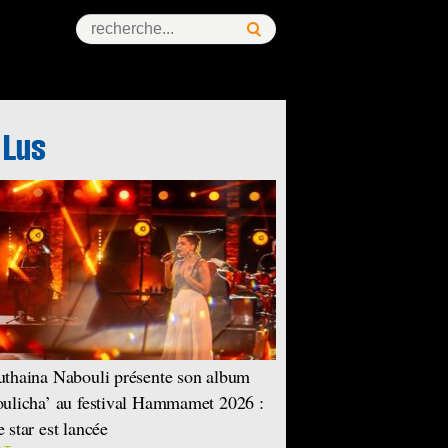
ess Story
thaina Nabouli présente son album
ulicha’ au festival Hammamet 2026 :
 star est lancée