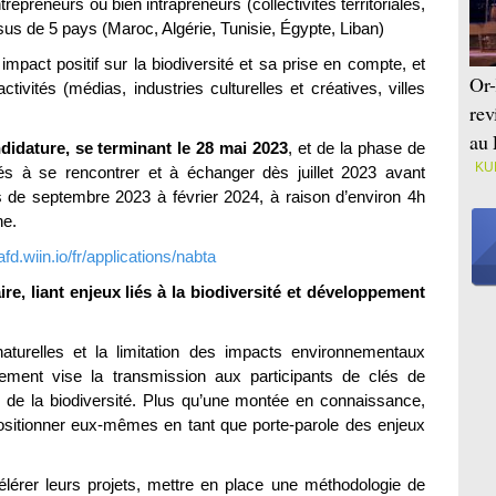
repreneurs ou bien intrapreneurs (collectivités territoriales,
ssus de 5 pays (Maroc, Algérie, Tunisie, Égypte, Liban)
mpact positif sur la biodiversité et sa prise en compte, et
Or-
tivités (médias, industries culturelles et créatives, villes
rev
au 
didature, se terminant le 28 mai 2023
, et de la phase de
KU
és à se rencontrer et à échanger dès juillet 2023 avant
 de septembre 2023 à février 2024, à raison d’environ 4h
ne.
/afd.wiin.io/fr/applications/nabta
, liant enjeux liés à la biodiversité et développement
aturelles et la limitation des impacts environnementaux
ment vise la transmission aux participants de clés de
 de la biodiversité. Plus qu’une montée en connaissance,
ositionner eux-mêmes en tant que porte-parole des enjeux
lérer leurs projets, mettre en place une méthodologie de