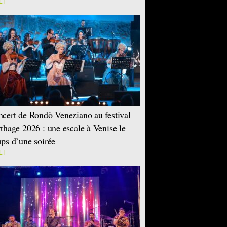
LT
cert de Rondò Veneziano au festival
thage 2026 : une escale à Venise le
ps d’une soirée
LT