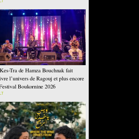
LT
Kes-Tra de Hamza Bouchnak fait
ivre l’univers de Ragouj et plus encore
Festival Boukornine 2026
LT