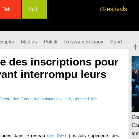
#Festivals
Tek
Kult
Emploi
Medias
Politik
Reseaux Sociaux
Sport
Succ
e des inscriptions pour
yant interrompu leurs
périeurs des études technologiques
,
iset
,
régime LMD
Con
Car
tem
études dans le réseau
des ISET
(instituts supérieurs des