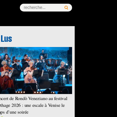
ess Story
cert de Rondò Veneziano au festival
thage 2026 : une escale à Venise le
ps d’une soirée