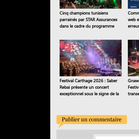
Cinq champions tunisiens
Comme
parrainés par STAR Assurances
web e
dans le cadre du programme
erreur
Road to the STAR
conti
Festival Carthage 2026 : Saber
Gnawa
Rebai présente un concert
Festi
exceptionnel sous le signe de la
trans
transmission
stamb