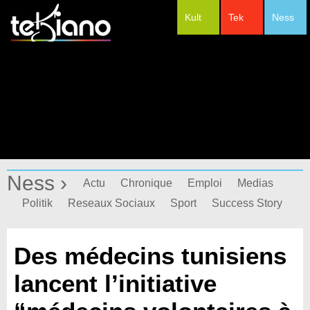
Kult
Tek
Ness
#Festivals
Ness ›
Actu
Chronique
Emploi
Medias
Politik
Reseaux Sociaux
Sport
Success Story
Des médecins tunisiens
lancent l’initiative