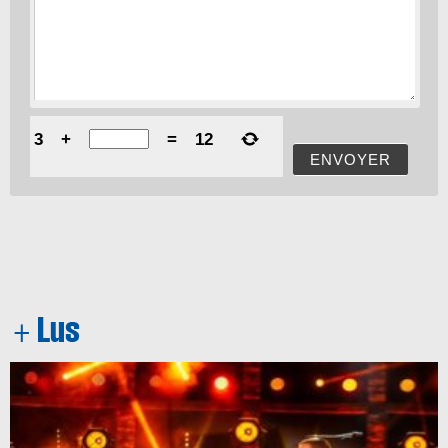
3
+
=
12
ENVOYER