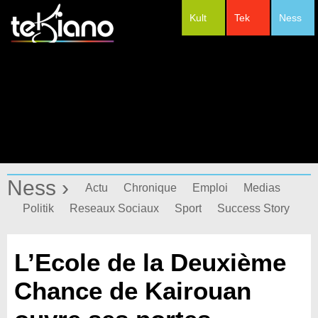
Kult
Tek
Ness
#Festivals
Ness ›
Actu
Chronique
Emploi
Medias
Politik
Reseaux Sociaux
Sport
Success Story
L’Ecole de la Deuxième
Chance de Kairouan