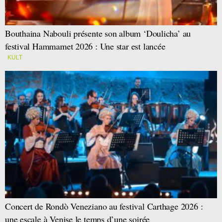
Bouthaina Nabouli présente son album ‘Doulicha’ au
festival Hammamet 2026 : Une star est lancée
KULT
Concert de Rondò Veneziano au festival Carthage 2026 :
une escale à Venise le temps d’une soirée