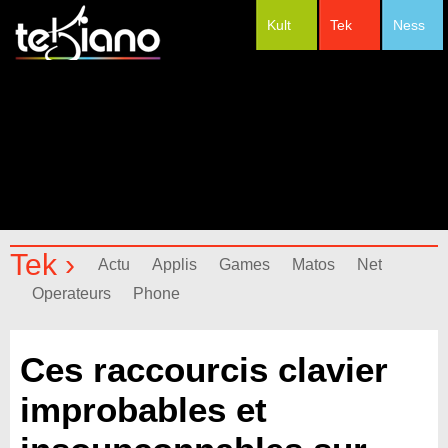
Kult
Tek
Ness
#Festivals
Tek ›
Actu
Applis
Games
Matos
Net
Operateurs
Phone
Ces raccourcis clavier
improbables et