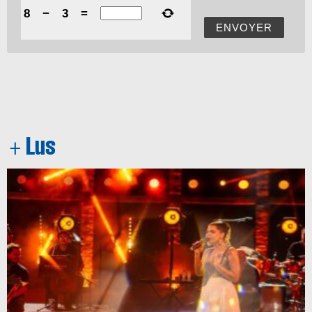
8
−
3
=
ENVOYER