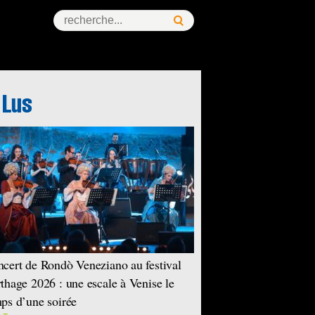
ess Story
cert de Rondò Veneziano au festival
thage 2026 : une escale à Venise le
ps d’une soirée