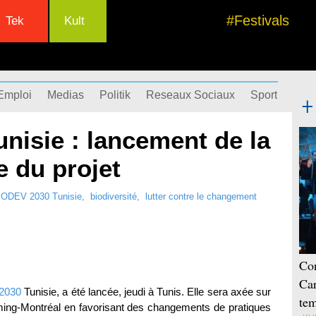
#Festivals
Tek
Kult
Emploi
Medias
Politik
Reseaux Sociaux
Sport
Succ
nisie : lancement de la
 du projet
IODEV 2030 Tunisie
,
biodiversité
,
lutter contre le changement
Con
Car
2030
Tunisie, a été lancée, jeudi à Tunis. Elle sera axée sur
tem
ming-Montréal en favorisant des changements de pratiques