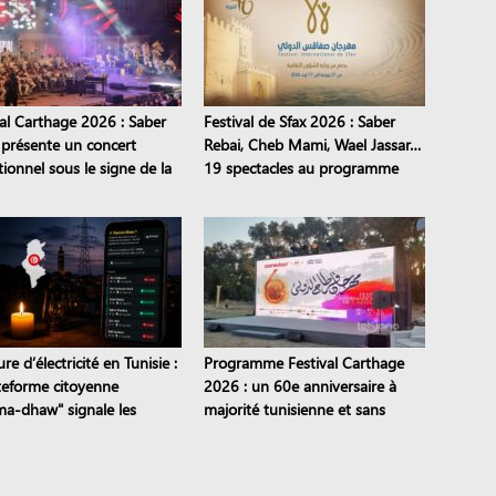
val Carthage 2026 : Saber
Festival de Sfax 2026 : Saber
 présente un concert
Rebai, Cheb Mami, Wael Jassar…
ionnel sous le signe de la
19 spectacles au programme
mission
e d’électricité en Tunisie :
Programme Festival Carthage
ateforme citoyenne
2026 : un 60e anniversaire à
a-dhaw" signale les
majorité tunisienne et sans
s en temps réel
pièces de théâtre