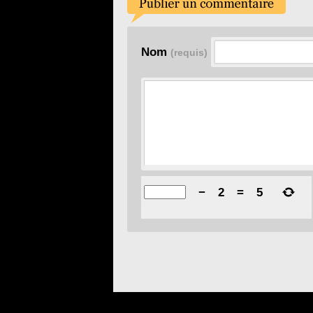
Nom
(requis)
−
2
=
5