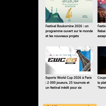
Festival Boukornine 2026 : un
Festi
programme ouvert sur le monde
Rebai
et les nouveaux projets
except
artistiques
trans
Esports World Cup 2026 à Paris
Coupur
: 2 000 joueurs, 25 tournois et
la pl
un festival inédit pour six
"Famm
semaines
panne