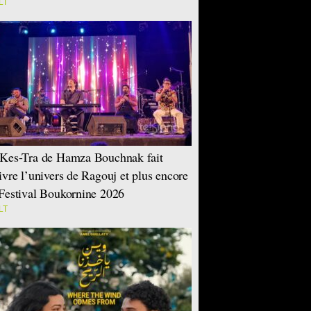
LT
Kes-Tra de Hamza Bouchnak fait
ivre l’univers de Ragouj et plus encore
Festival Boukornine 2026
LT