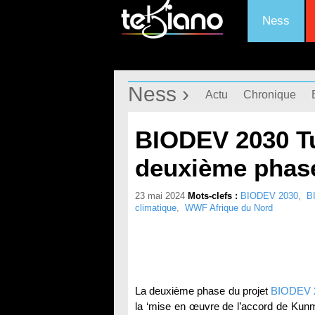
Ness
Ness ›
Actu
Chronique
BIODEV 2030 Tu
deuxième phase
23 mai 2024
Mots-clefs :
BIODEV 2030
,
B
climatique
,
WWF Afrique du Nord
La deuxième phase du projet
BIODEV 
la ‘mise en œuvre de l’accord de Kun