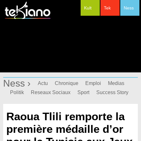
Kult
Tek
Ness
#Festivals
Ness ›
Actu
Chronique
Emploi
Medias
Politik
Reseaux Sociaux
Sport
Success Story
Raoua Tlili remporte la
première médaille d’or