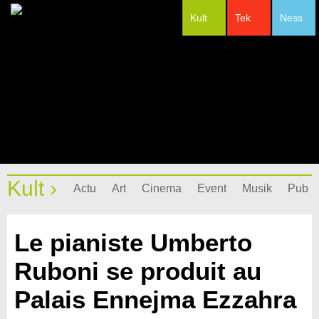
Kult
Tek
Ness
#Festivals
Kult ›
Actu
Art
Cinema
Event
Musik
Pub
Le pianiste Umberto
Ruboni se produit au
Palais Ennejma Ezzahra