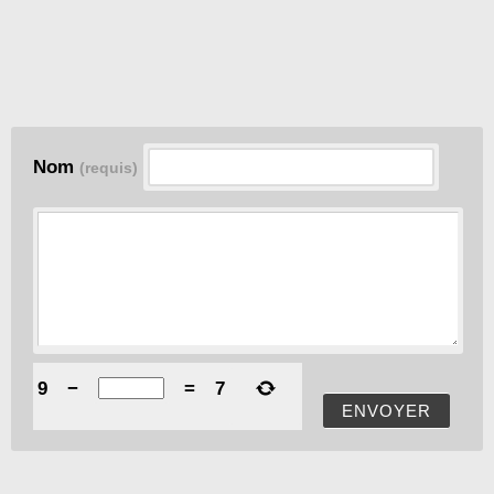
Nom
(requis)
9
−
=
7
ENVOYER