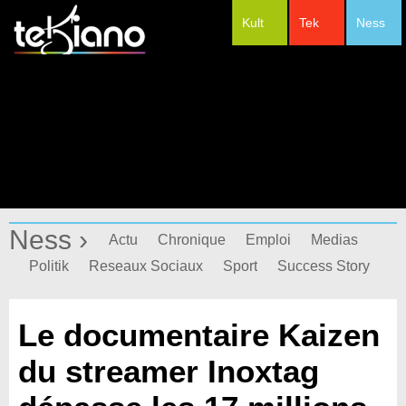
Kult
Tek
Ness
#Festivals
Ness ›
Actu
Chronique
Emploi
Medias
Politik
Reseaux Sociaux
Sport
Success Story
Le documentaire Kaizen
du streamer Inoxtag