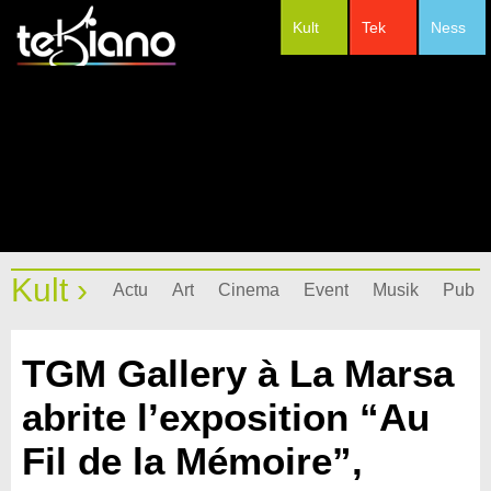
Kult
Tek
Ness
#Festivals
Kult ›
Actu
Art
Cinema
Event
Musik
Pub
TGM Gallery à La Marsa
abrite l’exposition “Au
Fil de la Mémoire”,