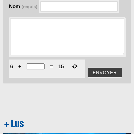
Nom
(requis)
6
+
=
15
ENVOYER