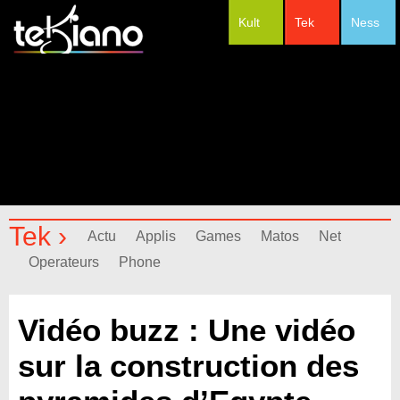
Kult
Tek
Ness
#Festivals
Tek ›
Actu
Applis
Games
Matos
Net
Operateurs
Phone
Vidéo buzz : Une vidéo
sur la construction des