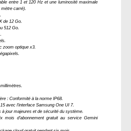
iable entre 1 et 120 Hz et une luminosité maximale
 mètre carré).
.
 de 12 Go.
ou 512 Go.
.
ls.
ec zoom optique x3.
égapixels.
millimètres.
ière : Conformité à la norme IP68.
d 15 avec l’interface Samsung One UI 7.
s à jour majeures et de sécurité du système.
ix mois d’abonnement gratuit au service Gemini
ckage cloud gratuit pendant six mois.