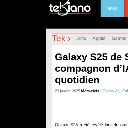
Ness
Tek ›
Actu
Applis
Games
Galaxy S25 de
compagnon d’IA 
quotidien
23 janvier 2025
Mots-clefs :
Galaxy AI
,
Ga
Galaxy S25 a été révélé lors du gr