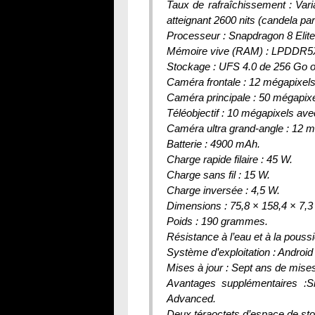
Taux de rafraîchissement : Var
atteignant 2600 nits (candela par
Processeur : Snapdragon 8 Elite
Mémoire vive (RAM) : LPDDR5X
Stockage : UFS 4.0 de 256 Go 
Caméra frontale : 12 mégapixels
Caméra principale : 50 mégapixe
Téléobjectif : 10 mégapixels av
Caméra ultra grand-angle : 12 m
Batterie : 4900 mAh.
Charge rapide filaire : 45 W.
Charge sans fil : 15 W.
Charge inversée : 4,5 W.
Dimensions : 75,8 × 158,4 × 7,3 
Poids : 190 grammes.
Résistance à l’eau et à la pouss
Système d’exploitation : Androi
Mises à jour : Sept ans de mise
Avantages supplémentaires :S
Advanced.
Deux téraoctets d’espace de sto