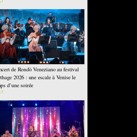
LT
cert de Rondò Veneziano au festival
thage 2026 : une escale à Venise le
ps d’une soirée
LT