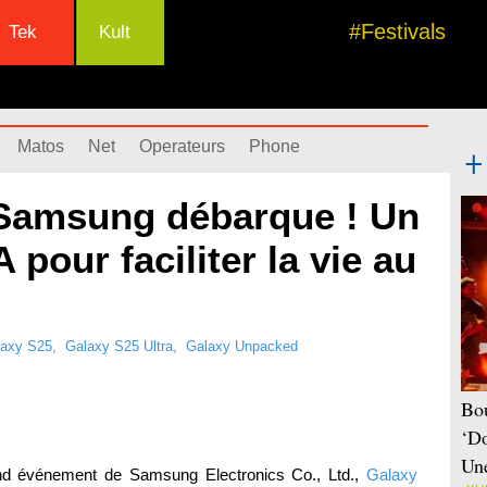
#Festivals
Tek
Kult
Matos
Net
Operateurs
Phone
 Samsung débarque ! Un
pour faciliter la vie au
laxy S25
,
Galaxy S25 Ultra
,
Galaxy Unpacked
Bou
‘Do
Une
and événement de Samsung Electronics Co., Ltd.,
Galaxy