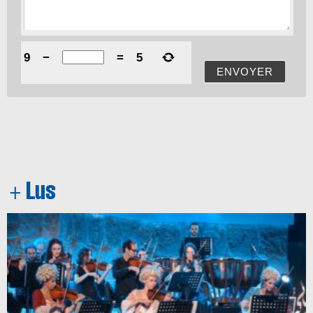
9
−
=
5
ENVOYER