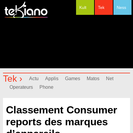
Kult
Tek
Ness
#Festivals
Tek ›
Actu
Applis
Games
Matos
Net
Operateurs
Phone
Classement Consumer
reports des marques