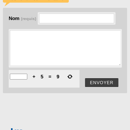
Nom
(requis)
+
5
=
9
ENVOYER