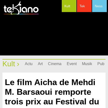
Kult
Tek
Ness
#Festivals
Kult ›
Actu
Art
Cinema
Event
Musik
Pub
Le film Aicha de Mehdi
M. Barsaoui remporte
trois prix au Festival du