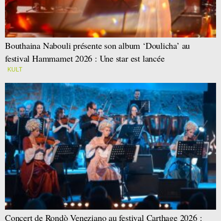
Bouthaina Nabouli présente son album ‘Doulicha’ au
festival Hammamet 2026 : Une star est lancée
KULT
Concert de Rondò Veneziano au festival Carthage 2026 :