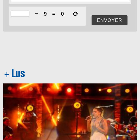
−
9
=
0
ENVOYER