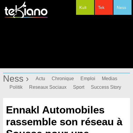
Kult
Tek
Ness
#Festivals
Ness ›
Actu
Chronique
Emploi
Medias
Politik
Reseaux Sociaux
Sport
Success Story
Ennakl Automobiles
rassemble son réseau à