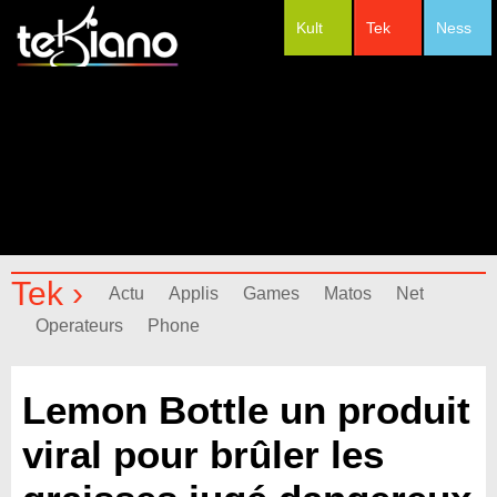
Kult
Tek
Ness
#Festivals
Tek ›
Actu
Applis
Games
Matos
Net
Operateurs
Phone
Lemon Bottle un produit
viral pour brûler les