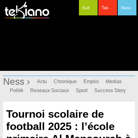
Kult
Tek
Ness
#Festivals
Ness ›
Actu
Chronique
Emploi
Medias
Politik
Reseaux Sociaux
Sport
Success Story
Tournoi scolaire de
football 2025 : l’école