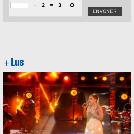
−
2
=
3
ENVOYER