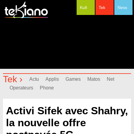
Kult
Tek
Ness
#Festivals
Tek ›
Actu
Applis
Games
Matos
Net
Operateurs
Phone
Activi Sifek avec Shahry,
la nouvelle offre