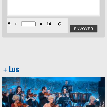
5
+
=
14
ENVOYER