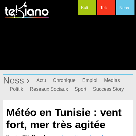
Kult
Tek
Ness
#Festivals
Ness ›
Actu
Chronique
Emploi
Medias
Politik
Reseaux Sociaux
Sport
Success Story
Météo en Tunisie : vent
fort, mer très agitée