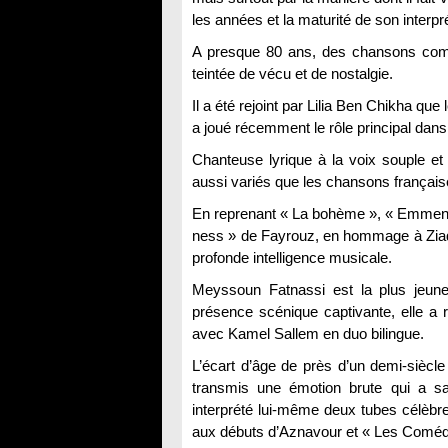
les années et la maturité de son interpré
A presque 80 ans, des chansons comm
teintée de vécu et de nostalgie.
Il a été rejoint par Lilia Ben Chikha qu
a joué récemment le rôle principal dans
Chanteuse lyrique à la voix souple et 
aussi variés que les chansons française
En reprenant « La bohème », « Emmenez
ness » de Fayrouz, en hommage à Ziad 
profonde intelligence musicale.
Meyssoun Fatnassi est la plus jeune
présence scénique captivante, elle a 
avec Kamel Sallem en duo bilingue.
L’écart d’âge de près d’un demi-siècle
transmis une émotion brute qui a sais
interprété lui-même deux tubes célèbre
aux débuts d’Aznavour et « Les Coméd