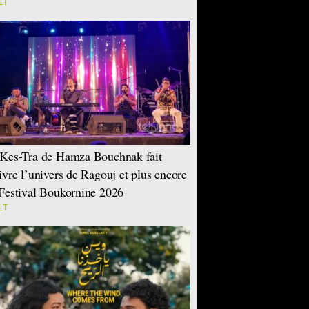
LT
Kes-Tra de Hamza Bouchnak fait
ivre l’univers de Ragouj et plus encore
Festival Boukornine 2026
LT