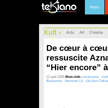
Ness
Kult ›
Actu
Art
Cinema
De cœur à cœur
ressuscite Azn
“Hier encore” 
12 août 2025
Mots-clefs :
boukornine
,
char
Boukornine
,
Hammam Lif
,
Lilia Ben Chikh