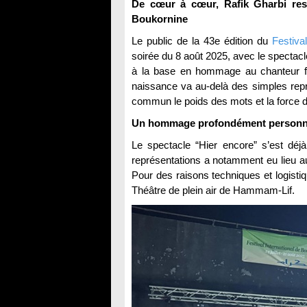
De cœur à cœur, Rafik Gharbi res
Boukornine
Le public de la 43e édition du
Festiva
soirée du 8 août 2025, avec le spectac
à la base en hommage au chanteur f
naissance va au-delà des simples repr
commun le poids des mots et la force d
Un hommage profondément personn
Le spectacle “Hier encore” s’est déj
représentations a notamment eu lieu au
Pour des raisons techniques et logisti
Théâtre de plein air de Hammam-Lif.