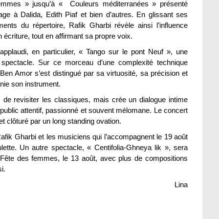
emmes » jusqu’à « Couleurs méditerranées » présenté
e à Dalida, Edith Piaf et bien d’autres. En glissant ses
ts du répertoire, Rafik Gharbi révèle ainsi l’influence
écriture, tout en affirmant sa propre voix.
pplaudi, en particulier, « Tango sur le pont Neuf », une
u spectacle. Sur ce morceau d’une complexité technique
Ben Amor s’est distingué par sa virtuosité, sa précision et
anie son instrument.
de revisiter les classiques, mais crée un dialogue intime
n public attentif, passionné et souvent mélomane. Le concert
 clôturé par un long standing ovation.
fik Gharbi et les musiciens qui l’accompagnent le 19 août
lette. Un autre spectacle, « Centifolia-Ghneya lik », sera
 Fête des femmes, le 13 août, avec plus de compositions
i.
Lina