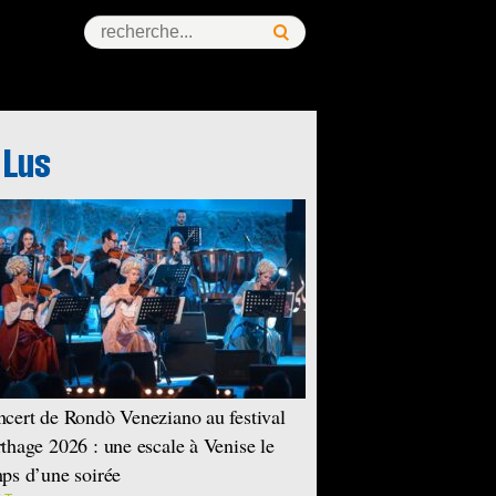
cert de Rondò Veneziano au festival
thage 2026 : une escale à Venise le
ps d’une soirée