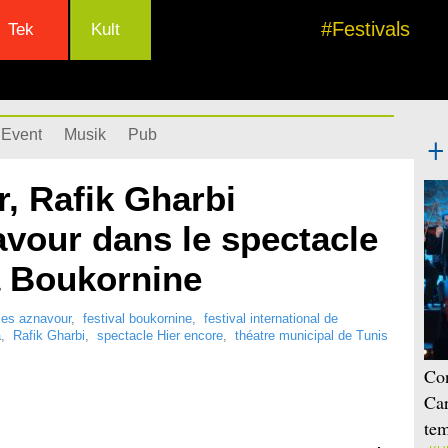
#Festivals
Tek
Kult
Event
Musik
Pub
, Rafik Gharbi
avour dans le spectacle
à Boukornine
les aznavour
,
festival boukornine
,
festival international de
a
,
Rafik Gharbi
,
spectacle Hier encore
,
théatre municipal de Tunis
Con
Car
tem