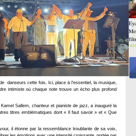
Eya
Mei
fi
KU
 danseurs cette fois. Ici, place à l’essentiel, la musique,
adre intimiste où chaque note trouve un écho plus profond
Kamel Sallem, chanteur et pianiste de jazz, a inauguré la
utres titres emblématiques dont « Il faut savoir » et « Que
our, il étonne par la ressemblance troublante de sa voix,
 vibrer les émotions avec une intensité croissante, portée par