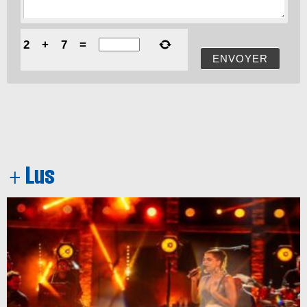
2
+
7
=
ENVOYER