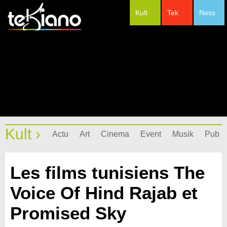
Kult
Tek
Ness
#Festivals
Kult ›
Actu
Art
Cinema
Event
Musik
Pub
Les films tunisiens The
Voice Of Hind Rajab et
Promised Sky