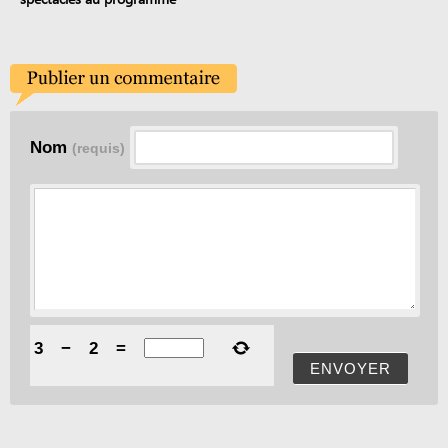
Nom
(requis)
3
−
2
=
ENVOYER