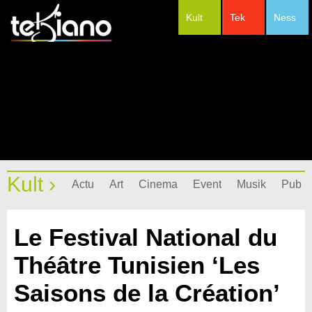
Kult
Tek
Ness
#Festivals
Kult ›
Actu
Art
Cinema
Event
Musik
Pub
Le Festival National du
Théâtre Tunisien ‘Les
Saisons de la Création’